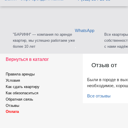
WhatsApp
"БАРИНН" — компания по аренде
Все квартиры
квартир, мы успешно работаем уже
собственност
,
более 10 лет
с нами надёж
Вернуться в каталог
Viber
Отзыв от
Правила аренды
Viber
Были в городе в вых
Условия
необходимое, хорош
Как сдать квартиру
Офис:
ул. Федота Шубина,
Как обезопаситься
Все отзывы
Обратная связь
Отзывы
подробнее
Оплата
)